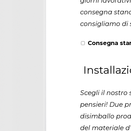
giorni lavorativ
consegna standa
consigliamo di 
Consegna stan
Installaz
Scegli il nostro
pensieri! Due p
disimballo pro
del materiale d