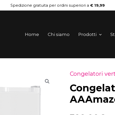
Spedizione gratuita per ordini superiori a
€ 19,99
Home
Chi siamo
Prodotti
St
Congelatori vert
Congelatore
Congelat
verticale
AAAmaze
AAAmaz
AHVF21SEW0