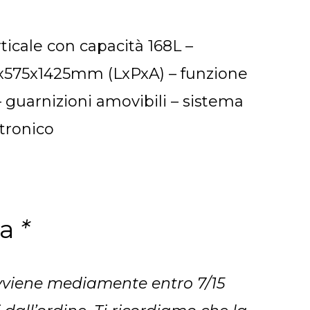
ticale con capacità 168L –
x575x1425mm (LxPxA) – funzione
 guarnizioni amovibili – sistema
ttronico
na
*
viene mediamente entro 7/15