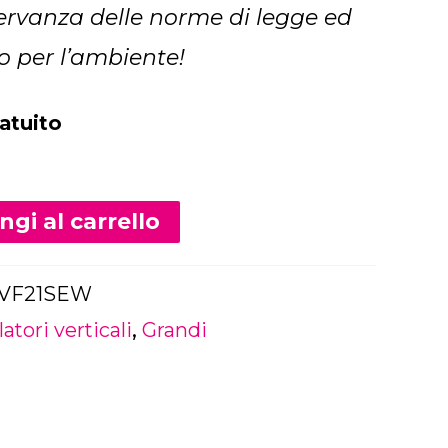
servanza delle norme di legge ed
to per l’ambiente!
atuito
Alternative:
gi al carrello
VF21SEW
atori verticali
,
Grandi