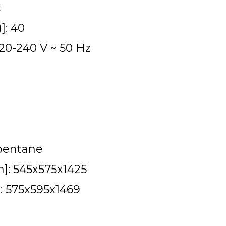
C
]: 40
220-240 V ~ 50 Hz
opentane
]: 545x575x1425
: 575x595x1469