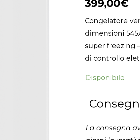
399,00
€
quantità
Congelatore ver
dimensioni 545
super freezing –
di controllo ele
Disponibile
Conseg
La consegna av