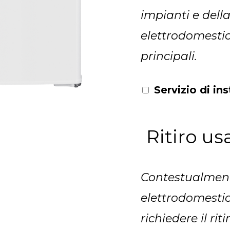
impianti e dell
elettrodomestic
principali.
Servizio di in
Ritiro us
Contestualment
elettrodomestic
richiedere il ri