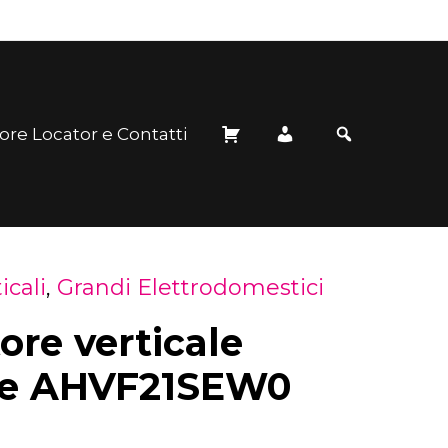
ore Locator e Contatti
icali
,
Grandi Elettrodomestici
ore verticale
e AHVF21SEW0