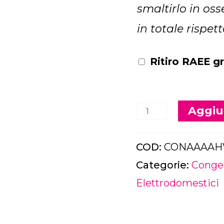
smaltirlo in os
in totale rispet
Ritiro RAEE gr
Aggiun
COD:
CONAAAAH
Categorie:
Congel
Elettrodomestici