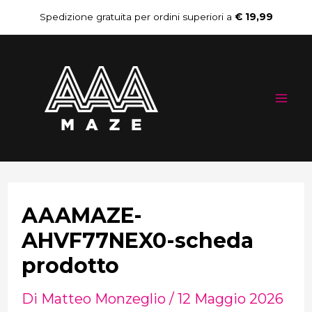
Vai
Navigazione
Spedizione gratuita per ordini superiori a
€ 19,99
al
articoli
Mai
contenuto
Me
AAAMAZE-
AHVF77NEX0-scheda
prodotto
Di
Matteo Monzeglio
/
12 Maggio 2026