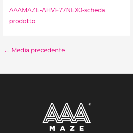
AAAMAZE-AHVF77NEX0-scheda
prodotto
←
Media precedente