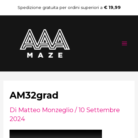
Vai
Navigazione
Spedizione gratuita per ordini superiori a
€ 19,99
al
articoli
Mai
contenuto
Me
AM32grad
Di
Matteo Monzeglio
/
10 Settembre
2024