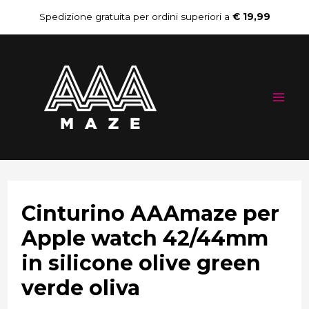
Vai
Navigazione
Spedizione gratuita per ordini superiori a
€ 19,99
al
articoli
Mai
contenuto
Me
Cinturino AAAmaze per
Apple watch 42/44mm
in silicone olive green
verde oliva