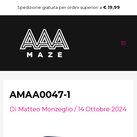
Vai
Navigazione
Spedizione gratuita per ordini superiori a
€ 19,99
al
articoli
Mai
contenuto
Me
AMAA0047-1
Di
Matteo Monzeglio
/
14 Ottobre 2024