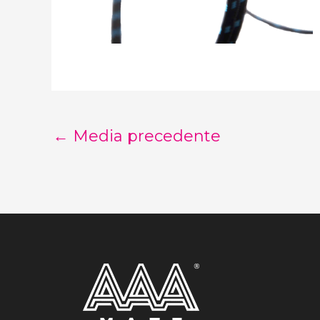
←
Media precedente