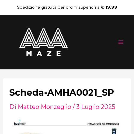
Vai
Navigazione
Spedizione gratuita per ordini superiori a
€ 19,99
al
articoli
Mai
contenuto
Me
Scheda-AMHA0021_SP
Di
Matteo Monzeglio
/
3 Luglio 2025