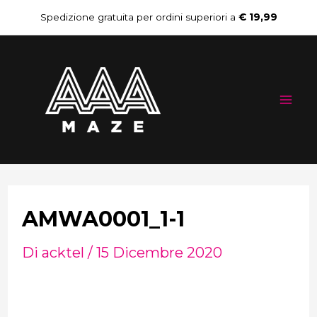
Vai
Navigazione
Spedizione gratuita per ordini superiori a
€ 19,99
al
articoli
Mai
contenuto
Me
AMWA0001_1-1
Di
acktel
/
15 Dicembre 2020