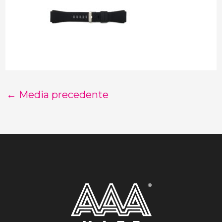
←
Media precedente