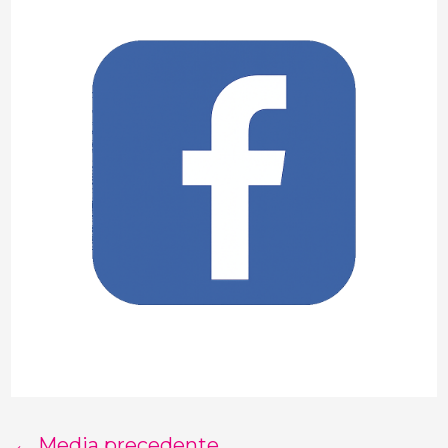
←
Media precedente