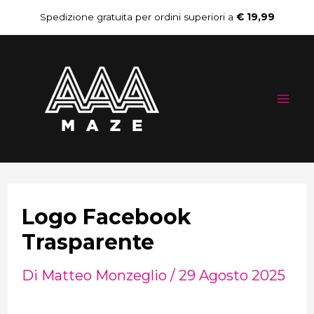
Vai
Navigazione
Spedizione gratuita per ordini superiori a
€ 19,99
al
articoli
Mai
contenuto
Me
Logo Facebook
Trasparente
Di
Matteo Monzeglio
/
29 Agosto 2025