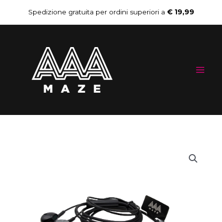
Vai
Spedizione gratuita per ordini superiori a
€ 19,99
al
Mai
contenuto
Me
AAAmaze
Il
Il
Auricolari
prezzo
prezzo
a
filo
originale
attuale
ODYSSEY