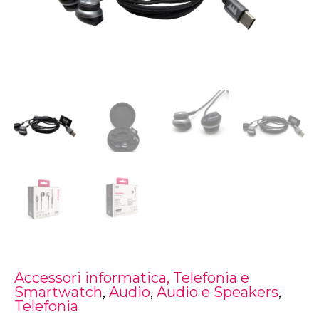
era:
è:
con
microfono
19,99€.
14,99€.
ed
attacco
Type-
C
quantità
Accessori informatica, Telefonia e
Smartwatch
,
Audio
,
Audio e Speakers
,
Telefonia