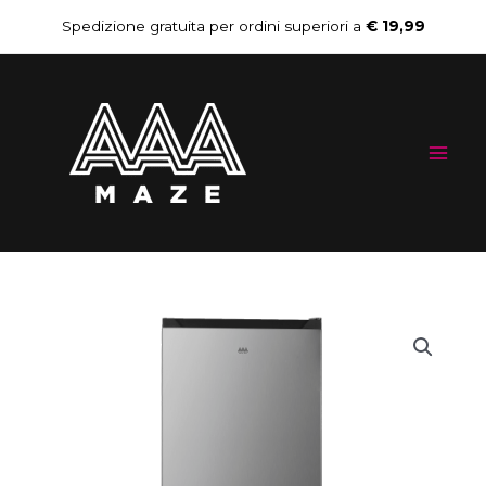
Vai
Spedizione gratuita per ordini superiori a
€ 19,99
al
Mai
contenuto
Me
Congelatore
verticale
AAAmaze
AHVF19NEX0
quantità