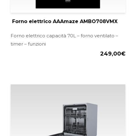
Forno elettrico AAAmaze AMBO708VMX
Forno elettrico capacità 70L – forno ventilato –
timer – funzioni
249,00
€
Il
Il
prezzo
pre
originale
att
era:
è:
399,00€.
349