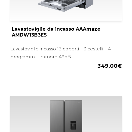
Lavastoviglie da incasso AAAmaze
AMDW13B3ES
Lavastoviglie incasso 13 coperti – 3 cestelli – 4
programmi – rumore 49dB
349,00
€
Il
Il
prezzo
pre
originale
att
era:
è:
799,00€.
699