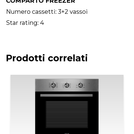
COMPARTO FREEZER
Numero cassetti: 3+2 vassoi
Star rating: 4
Prodotti correlati
Il
Il
prezzo
pre
originale
att
era:
è:
299,00€.
249